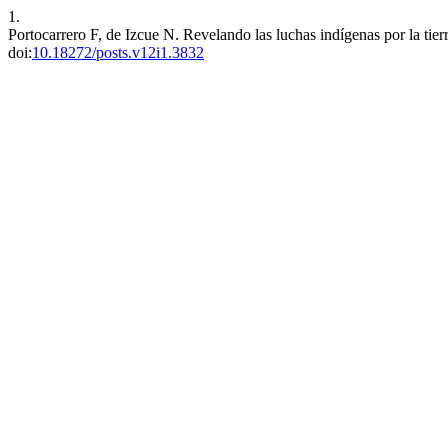
1.
Portocarrero F, de Izcue N. Revelando las luchas indígenas por la tie
doi:
10.18272/posts.v12i1.3832