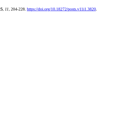
25
,
11
, 204-228.
https://doi.org/10.18272/posts.v11i1.3820
.