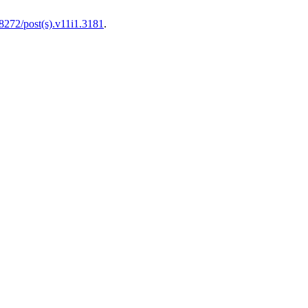
18272/post(s).v11i1.3181
.