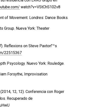
de su residencia con ERRO Grupo en
outube.com/
watch?v=VStChS102v8
oment of Movement. Londres: Dance Books.
nts Group. Nueva York: Theater
 17). Reflexions on Steve Paxton"™s
com/22515367
epth Psycology. Nuevo York: Rouledge.
illiam Forsythe, Improvisation
s]. (2014, 12, 12). Conferencia con Roger
tidos. Recuperado de
fuHwU