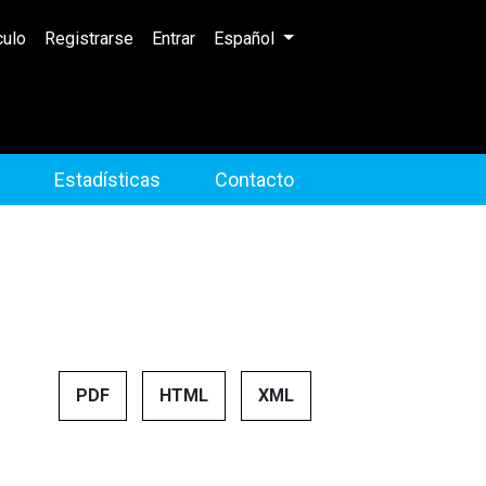
Cambiar el idioma. El idioma actual 
culo
Registrarse
Entrar
Español
Estadísticas
Contacto
PDF
HTML
XML