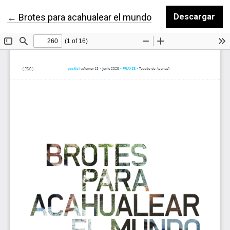
Volver a los detalles del artículo
←
Brotes para acahualear el mundo
Descargar