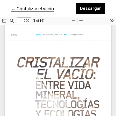
Volver a los detalles del artículo
←
Cristalizar el vacío
Descargar