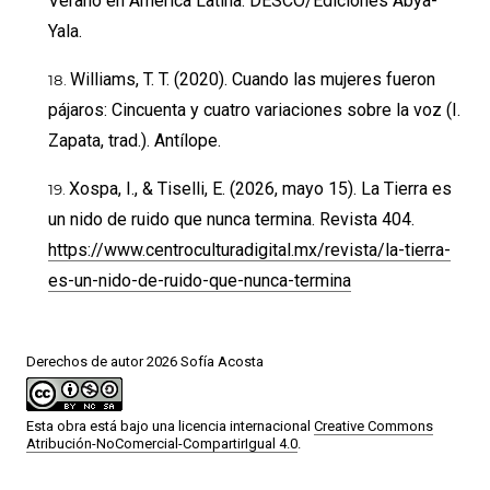
Verano en América Latina. DESCO/Ediciones Abya-
Yala.
Williams, T. T. (2020). Cuando las mujeres fueron
pájaros: Cincuenta y cuatro variaciones sobre la voz (I.
Zapata, trad.). Antílope.
Xospa, I., & Tiselli, E. (2026, mayo 15). La Tierra es
un nido de ruido que nunca termina. Revista 404.
https://www.centroculturadigital.mx/revista/la-tierra-
es-un-nido-de-ruido-que-nunca-termina
Derechos de autor 2026 Sofía Acosta
Esta obra está bajo una licencia internacional
Creative Commons
Atribución-NoComercial-CompartirIgual 4.0
.