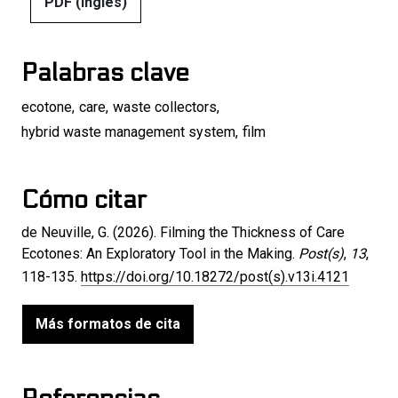
PDF (Inglés)
Palabras clave
ecotone
,
care
,
waste collectors
,
hybrid waste management system
,
film
Cómo citar
de Neuville, G. (2026). Filming the Thickness of Care
Ecotones: An Exploratory Tool in the Making.
Post(s)
,
13
,
118-135.
https://doi.org/10.18272/post(s).v13i.4121
Más formatos de cita