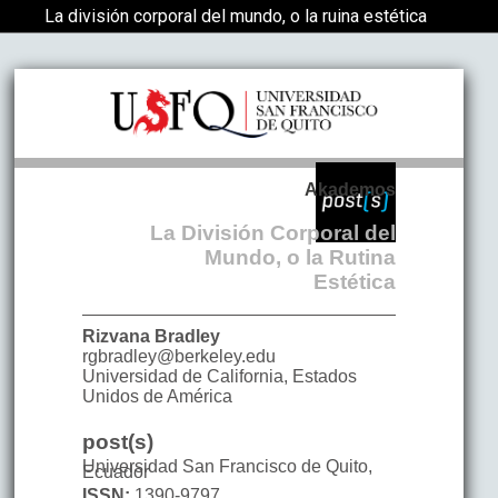
Volver a los detalles del artículo
La división corporal del mundo, o la ruina estética