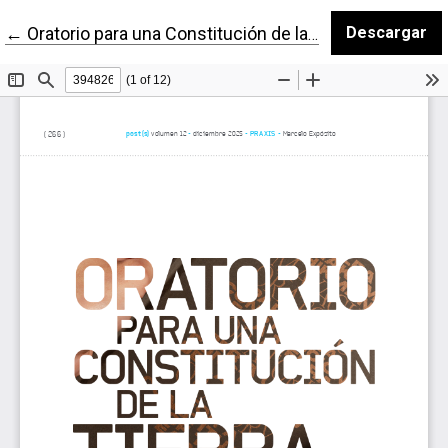
Volver a los detalles del artículo
←
Oratorio para una Constitución de la Tierra
Descargar