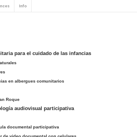
ences
Info
taria para el cuidado de las infancias
aturales
res
cias en albergues comunitarios
San Roque
logía audiovisual participativa
ula documental participativa
ler de video documental con celulares