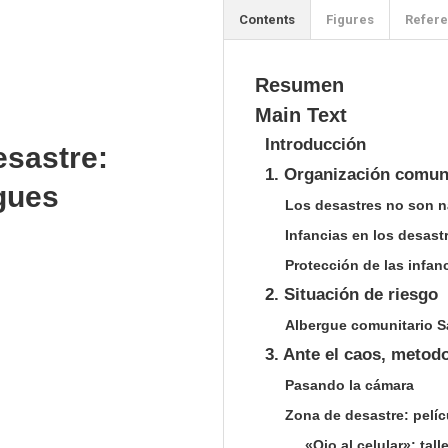
Contents
Figures
Refer
Resumen
Main Text
Introducción
esastre:
1. Organización comuni
rgues
Los desastres no son n
Infancias en los desast
Protección de las infan
2. Situación de riesgo
Albergue comunitario 
3. Ante el caos, metodo
Pasando la cámara
Zona de desastre: pelíc
«Ojo al celular»: tal