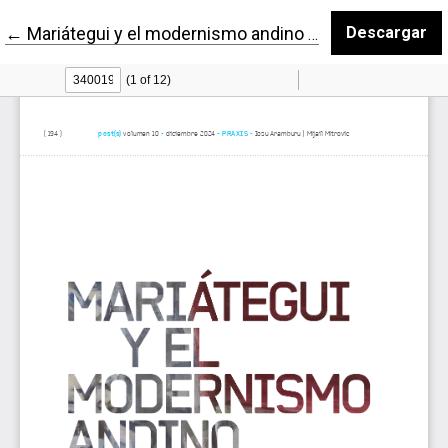
Volver a los detalles del artículo
←
Mariátegui y el modernismo andino (Una conversación)
Descargar