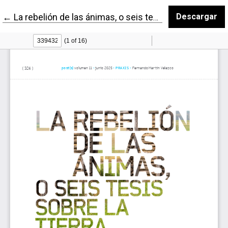
Volver a los detalles del artículo
←
La rebelión de las ánimas, o seis tesis sobre la tierra prometida
Descargar