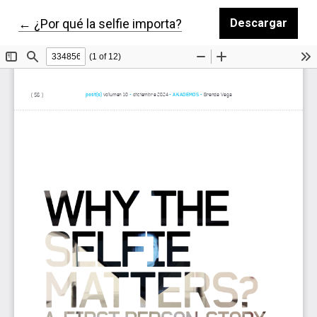
Volver a los detalles del artículo
←
¿Por qué la selfie importa?
Descargar