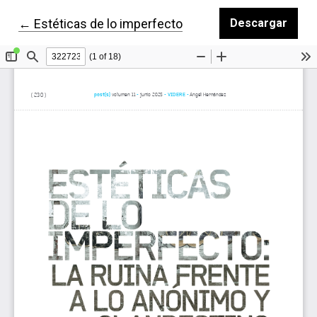
Volver a los detalles del artículo
←
Estéticas de lo imperfecto
Descargar