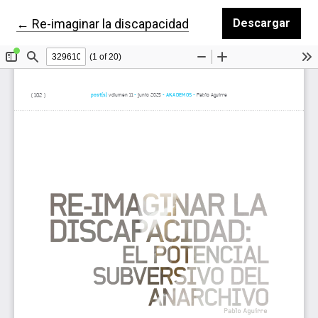
Volver a los detalles del artículo
←
Re-imaginar la discapacidad
Descargar