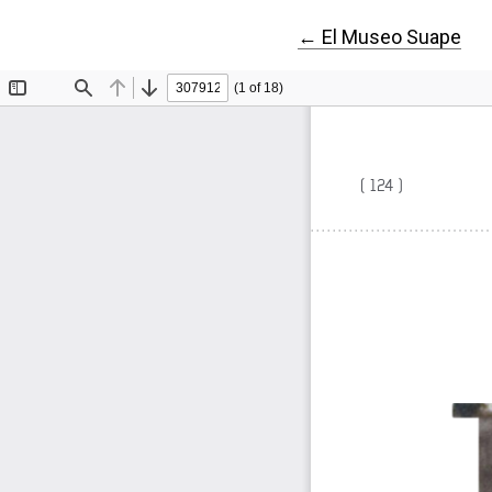
Volver a los detalles
←
El Museo Suape