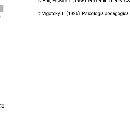
Hall, Edward T. (1966). Proxemic Theory. C
Vigotsky, L. (1926). Psicología pedagógica
8-
950