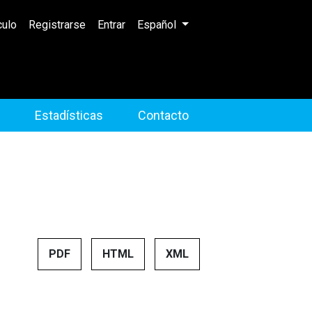
Cambiar el idioma. El idioma actual 
culo
Registrarse
Entrar
Español
Estadísticas
Contacto
PDF
HTML
XML