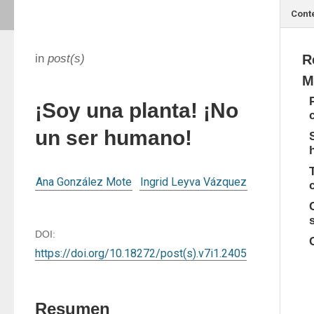
Cont
in
post(s)
R
M
¡Soy una planta! ¡No
un ser humano!
Ana González Mote
Ingrid Leyva Vázquez
DOI:
https://doi.org/10.18272/post(s).v7i1.2405
Resumen