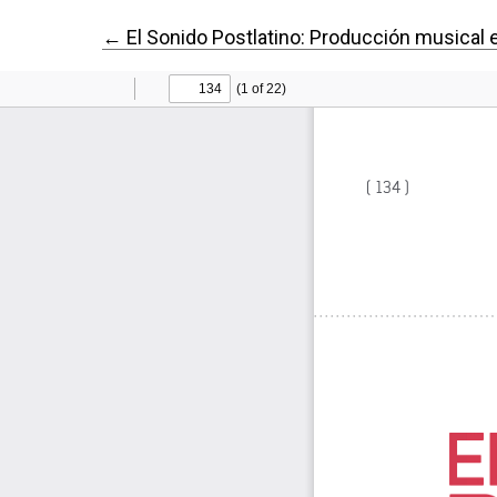
Volver a los detalles del artículo
←
El Sonido Postlatino: Producción musical e