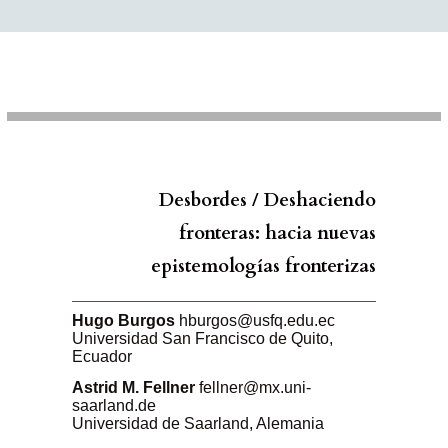
Desbordes / Deshaciendo
fronteras: hacia nuevas
epistemologías fronterizas
Hugo
Burgos
hburgos@usfq.edu.ec
Universidad San Francisco de Quito
,
Ecuador
Astrid
M. Fellner
fellner@mx.uni-
saarland.de
Universidad de Saarland
,
Alemania