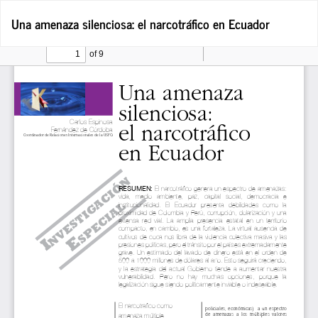
Volver
De
De
Una amenaza silenciosa: el narcotráfico en Ecuador
a
P
los
detalles
del
artículo