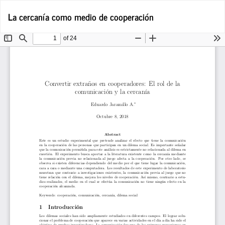
Volver
De
De
La cercanía como medio de cooperación
a
P
los
detalles
del
artículo