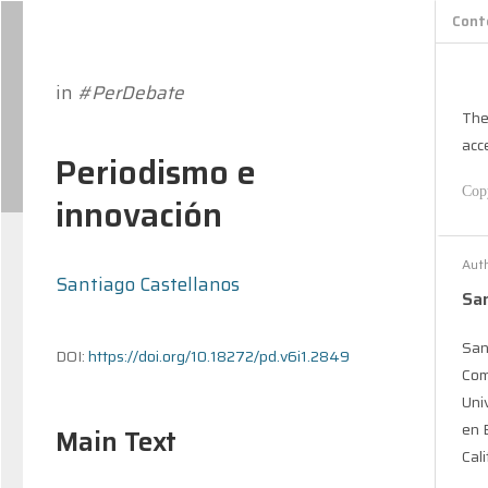
Cont
in
#PerDebate
The
acc
Periodismo e
Cop
innovación
Aut
Santiago Castellanos
San
San
DOI:
https://doi.org/10.18272/pd.v6i1.2849
Com
Uni
en 
Main Text
Cal