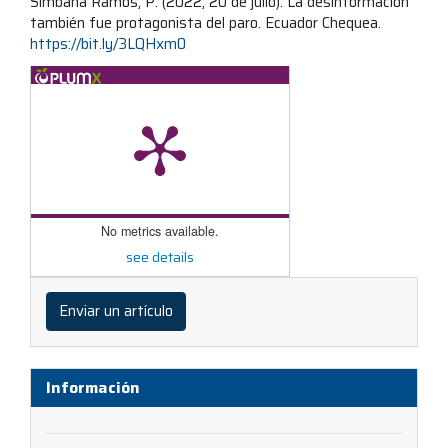
Simbaña Ramos, P. (2022, 20 de julio). La desinformación
también fue protagonista del paro. Ecuador Chequea.
https://bit.ly/3LQHxm0
No metrics available.
see details
Enviar
un
Enviar un artículo
artículo
Información