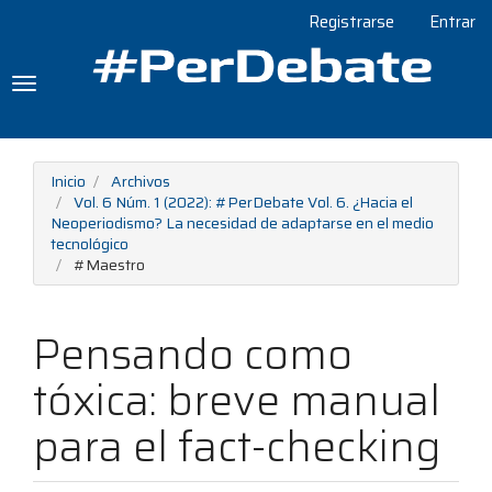
Navegación
Registrarse
Entrar
principal
Contenido
principal
Toggle
Barra
navigation
lateral
Inicio
Archivos
Vol. 6 Núm. 1 (2022): #PerDebate Vol. 6. ¿Hacia el
Neoperiodismo? La necesidad de adaptarse en el medio
tecnológico
#Maestro
Pensando como
tóxica: breve manual
para el fact-checking