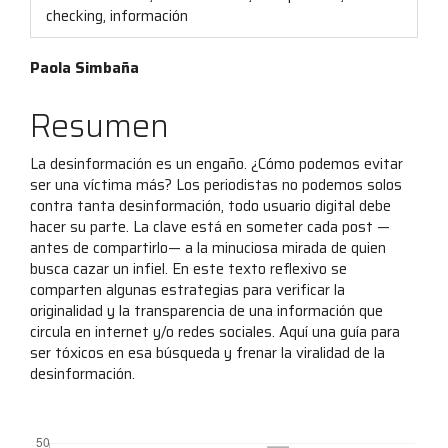
checking, información
Contenido
Paola Simbaña
principal
Resumen
del
La desinformación es un engaño. ¿Cómo podemos evitar
artículo
ser una víctima más? Los periodistas no podemos solos
contra tanta desinformación, todo usuario digital debe
hacer su parte. La clave está en someter cada post —
antes de compartirlo— a la minuciosa mirada de quien
busca cazar un infiel. En este texto reflexivo se
comparten algunas estrategias para verificar la
originalidad y la transparencia de una información que
circula en internet y/o redes sociales. Aquí una guía para
ser tóxicos en esa búsqueda y frenar la viralidad de la
desinformación.
##plugins.themes.bootstrap3.displayStats.downloads##