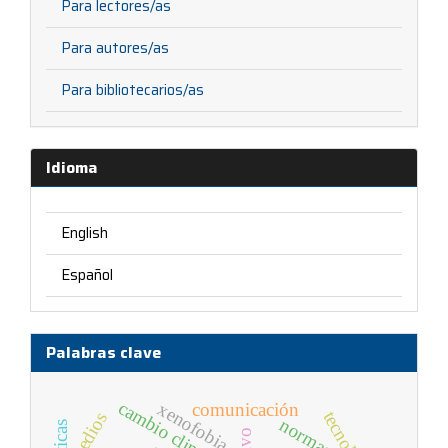
Para lectores/as
Para autores/as
Para bibliotecarios/as
Idioma
English
Español
Palabras clave
cambio climático
xenofobia
comunicación
tecnología
medios
normas