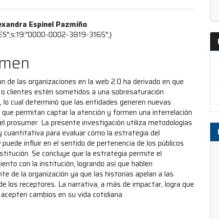
enido
exandra Espinel Pazmiño
s_ES";s:19:"0000-0002-3819-3165";}
ipal
umen
ulo
ón de las organizaciones en la web 2.0 ha derivado en que
s o clientes estén sometidos a una sobresaturación
, lo cual determinó que las entidades generen nuevas
 que permitan captar la atención y formen una interrelación
 el prosumer. La presente investigación utiliza metodologías
 y cuantitativa para evaluar cómo la estrategia del
g
puede influir en el sentido de pertenencia de los públicos
nstitución. Se concluye que la estrategia permite el
nto con la institución, logrando así que hablen
te de la organización ya que las historias apelan a las
e los receptores. La narrativa, a más de impactar, logra que
s acepten cambios en su vida cotidiana.