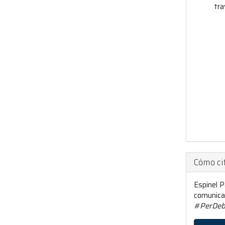
tra
Cómo ci
Espinel P
comunicac
#PerDeb