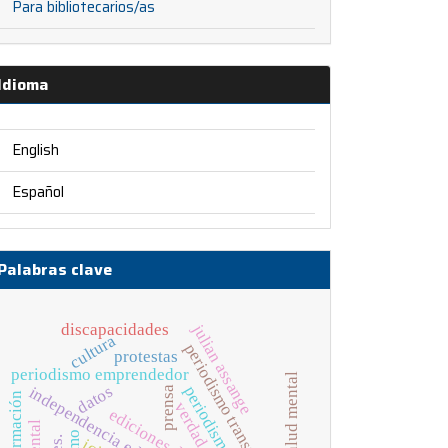
Para bibliotecarios/as
Idioma
English
Español
Palabras clave
julian assange
discapacidades
cultura
periodismo transmedia
protestas
periodismo emprendedor
salud mental
datos
periodismo digital
independencia editorial
prensa
información
verdad
ediciones digitales