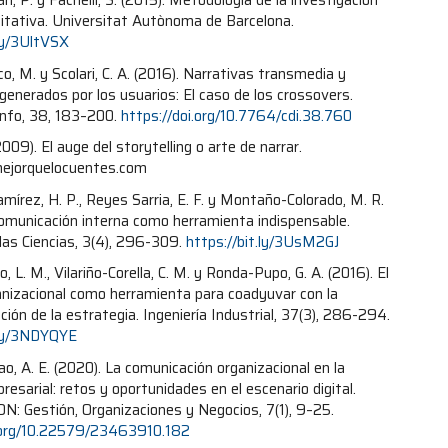
, P. y Fachelli, S. (2015). Metodología de la investigación
titativa. Universitat Autònoma de Barcelona.
.ly/3UltVSX
o, M. y Scolari, C. A. (2016). Narrativas transmedia y
generados por los usuarios: El caso de los crossovers.
Info, 38, 183–200.
https://doi.org/10.7764/cdi.38.760
009). El auge del storytelling o arte de narrar.
jorquelocuentes.com
mírez, H. P., Reyes Sarria, E. F. y Montaño-Colorado, M. R.
comunicación interna como herramienta indispensable.
las Ciencias, 3(4), 296-309.
https://bit.ly/3UsM2GJ
o, L. M., Vilariño-Corella, C. M. y Ronda-Pupo, G. A. (2016). El
nizacional como herramienta para coadyuvar con la
ión de la estrategia. Ingeniería Industrial, 37(3), 286-294.
.ly/3NDYQYE
o, A. E. (2020). La comunicación organizacional en la
resarial: retos y oportunidades en el escenario digital.
N: Gestión, Organizaciones y Negocios, 7(1), 9–25.
i.org/10.22579/23463910.182