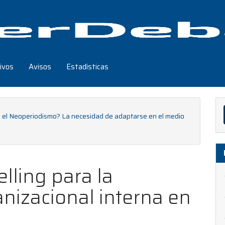
ivos
Avisos
Estadísticas
En
un
ia el Neoperiodismo? La necesidad de adaptarse en el medio
art
lling para la
nizacional interna en