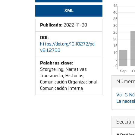
##plugins.
XML
Publicado:
2022-11-30
DOI:
https://doi.org/10.18272/pd.
v6i1.2790
Palabras clave:
Storytelling, Narrativas
transmedia, Historias,
Detal
Númer
Comunicación Organizacional,
del
Comunicación Interna
Vol. 6 Nú
artíc
La neces
Sección