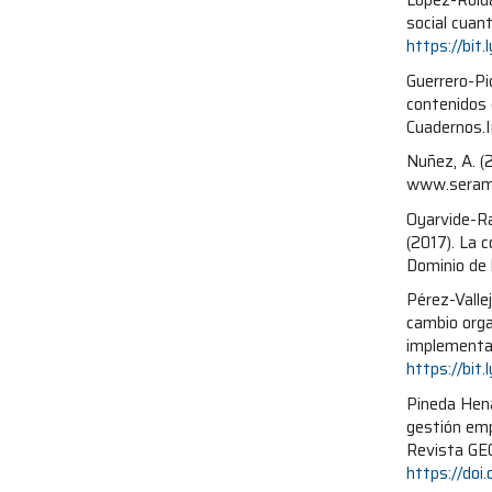
López-Roldán
social cuan
https://bit
Guerrero-Pic
contenidos 
Cuadernos.
Nuñez, A. (2
www.serame
Oyarvide-Ra
(2017). La 
Dominio de 
Pérez-Vallej
cambio orga
implementac
https://bit
Pineda Hena
gestión emp
Revista GEO
https://do