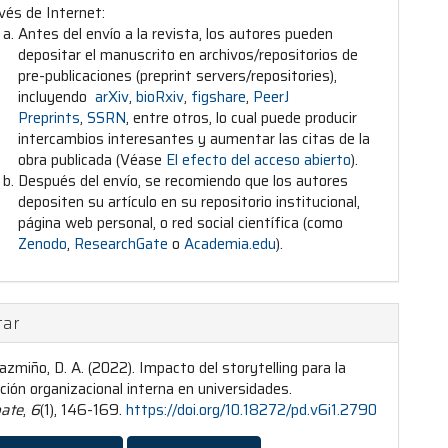
vés de Internet:
Antes del envío a la revista, los autores pueden
depositar el manuscrito en archivos/repositorios de
pre-publicaciones (preprint servers/repositories),
incluyendo
arXiv
,
bioRxiv
,
figshare
,
PeerJ
Preprints
,
SSRN
, entre otros, lo cual puede producir
intercambios interesantes y aumentar las citas de la
obra publicada (Véase
El efecto del acceso abierto
).
Después del envío, se recomiendo que los autores
depositen su artículo en su repositorio institucional,
página web personal, o red social científica (como
Zenodo
,
ResearchGate
o
Academia.edu
).
tar
azmiño, D. A. (2022). Impacto del storytelling para la
ión organizacional interna en universidades.
ate
,
6
(1), 146-169.
https://doi.org/10.18272/pd.v6i1.2790