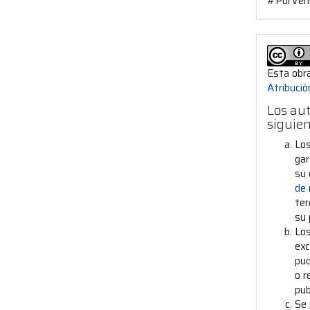
#PorVeni
Esta obra
Atribuci
Los aut
siguie
Los
gar
su 
de
ter
su 
Los
exc
pud
o r
pub
Se 