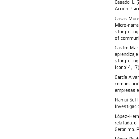
Casado, L. 
Acción Psic
Casas Moren
Micro-narra
storytelling
of communic
Castro Mart
aprendizaje
storytelling
Icono14, 17
García Alvar
comunicación
empresas en 
Hamui Sutto
Investigaci
López-Hermi
relatada: e
Gerónimo. P