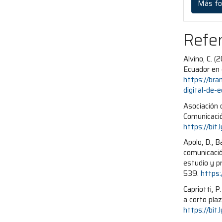
Más fo
Refe
Alvino, C. (
Ecuador en 
https://bra
digital-de-
Asociación 
Comunicación
https://bit
Apolo, D., B
comunicació
estudio y p
539.
https:
Capriotti, 
a corto plaz
https://bit