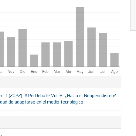
themes.bootstrap3.displayStats.downloads##
les
o
m. 1 (2022): #PerDebate Vol. 6. ¿Hacia el Neoperiodismo?
ulo
idad de adaptarse en el medio tecnológico