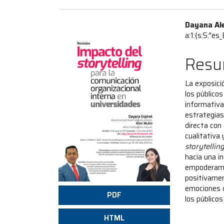
Barra
Cont
Dayana Al
a:1:{s:5:"e
lateral
princ
del
del
Res
artículo
artíc
La exposici
los público
informativa
estrategias
directa con
cualitativa
storytellin
hacia una i
empoderamie
positivamen
emociones d
PDF
los público
HTML