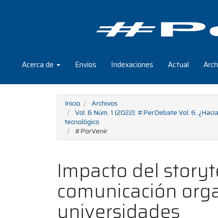
Navegación
principal
Contenido
principal
Barra
lateral
Acerca de
Envíos
Indexaciones
Actual
Arch
Inicio
Archivos
Vol. 6 Núm. 1 (2022): #PerDebate Vol. 6. ¿Hac
tecnológico
#PorVenir
Impacto del storyte
comunicación orga
universidades