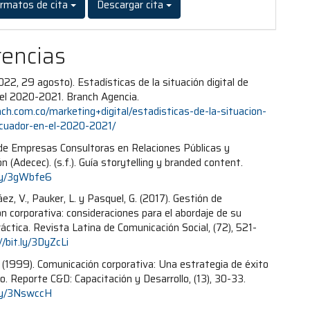
rmatos de cita
Descargar cita
rencias
2022, 29 agosto). Estadísticas de la situación digital de
el 2020-2021. Branch Agencia.
nch.com.co/marketing+digital/estadisticas-de-la-situacion-
ecuador-en-el-2020-2021/
de Empresas Consultoras en Relaciones Públicas y
 (Adecec). (s.f.). Guía storytelling y branded content.
.ly/3gWbfe6
áez, V., Pauker, L. y Pasquel, G. (2017). Gestión de
n corporativa: consideraciones para el abordaje de su
ráctica. Revista Latina de Comunicación Social, (72), 521-
//bit.ly/3DyZcLi
P. (1999). Comunicación corporativa: Una estrategia de éxito
o. Reporte C&D: Capacitación y Desarrollo, (13), 30-33.
.ly/3NswccH