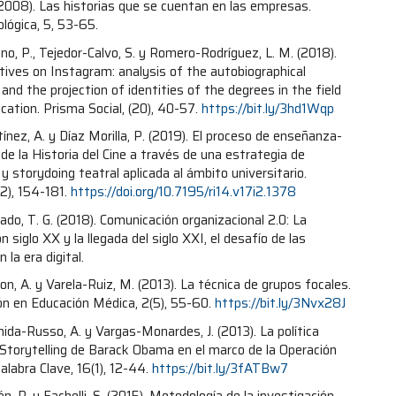
(2008). Las historias que se cuentan en las empresas.
ológica, 5, 53-65.
o, P., Tejedor-Calvo, S. y Romero-Rodríguez, L. M. (2018).
tives on Instagram: analysis of the autobiographical
 and the projection of identities of the degrees in the field
ation. Prisma Social, (20), 40-57.
https://bit.ly/3hd1Wqp
ínez, A. y Díaz Morilla, P. (2019). El proceso de enseñanza-
 de la Historia del Cine a través de una estrategia de
 y storydoing teatral aplicada al ámbito universitario.
(2), 154-181.
https://doi.org/10.7195/ri14.v17i2.1378
ado, T. G. (2018). Comunicación organizacional 2.0: La
 siglo XX y la llegada del siglo XXI, el desafío de las
la era digital.
n, A. y Varela-Ruiz, M. (2013). La técnica de grupos focales.
ón en Educación Médica, 2(5), 55-60.
https://bit.ly/3Nvx28J
da-Russo, A. y Vargas-Monardes, J. (2013). La política
l Storytelling de Barack Obama en el marco de la Operación
alabra Clave, 16(1), 12-44.
https://bit.ly/3fATBw7