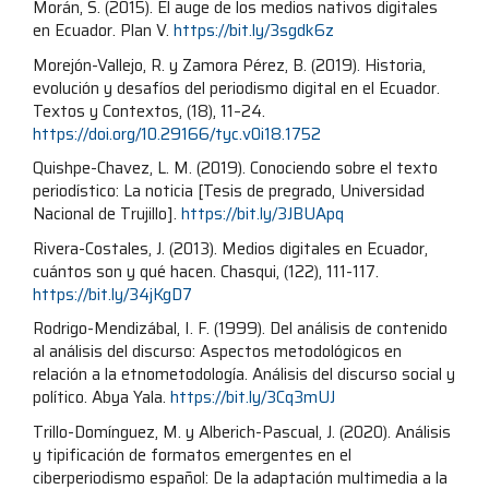
Morán, S. (2015). El auge de los medios nativos digitales
en Ecuador. Plan V.
https://bit.ly/3sgdk6z
Morejón-Vallejo, R. y Zamora Pérez, B. (2019). Historia,
evolución y desafíos del periodismo digital en el Ecuador.
Textos y Contextos, (18), 11–24.
https://doi.org/10.29166/tyc.v0i18.1752
Quishpe-Chavez, L. M. (2019). Conociendo sobre el texto
periodístico: La noticia [Tesis de pregrado, Universidad
Nacional de Trujillo].
https://bit.ly/3JBUApq
Rivera-Costales, J. (2013). Medios digitales en Ecuador,
cuántos son y qué hacen. Chasqui, (122), 111-117.
https://bit.ly/34jKgD7
Rodrigo-Mendizábal, I. F. (1999). Del análisis de contenido
al análisis del discurso: Aspectos metodológicos en
relación a la etnometodología. Análisis del discurso social y
político. Abya Yala.
https://bit.ly/3Cq3mUJ
Trillo-Domínguez, M. y Alberich-Pascual, J. (2020). Análisis
y tipificación de formatos emergentes en el
ciberperiodismo español: De la adaptación multimedia a la