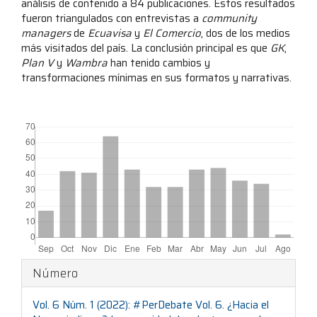
análisis de contenido a 84 publicaciones. Estos resultados
fueron triangulados con entrevistas a
community
managers
de
Ecuavisa
y
El Comercio
, dos de los medios
más visitados del país. La conclusión principal es que
GK
,
Plan V
y
Wambra
han tenido cambios y
transformaciones mínimas en sus formatos y narrativas.
##plugins.themes.bootstrap3.displayStats.downloads##
Detalles
Número
del
Vol. 6 Núm. 1 (2022): #PerDebate Vol. 6. ¿Hacia el