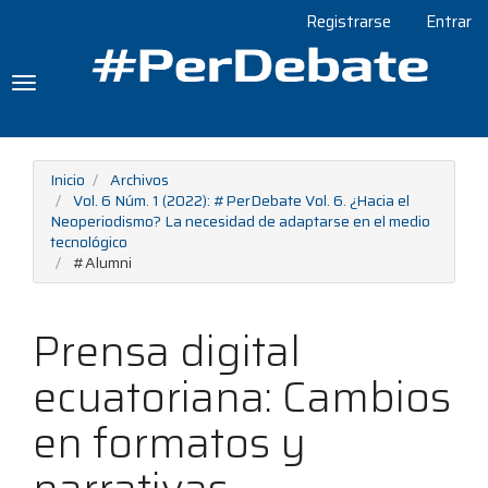
Navegación
Registrarse
Entrar
principal
Contenido
principal
Toggle
Barra
navigation
lateral
Inicio
Archivos
Vol. 6 Núm. 1 (2022): #PerDebate Vol. 6. ¿Hacia el
Neoperiodismo? La necesidad de adaptarse en el medio
tecnológico
#Alumni
Prensa digital
ecuatoriana: Cambios
en formatos y