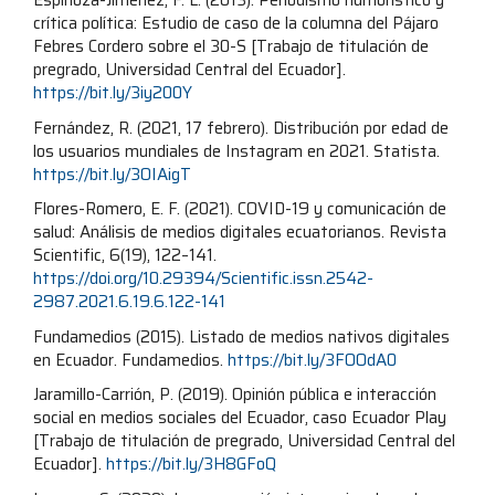
Espinoza-Jiménez, F. L. (2013). Periodismo humorístico y
crítica política: Estudio de caso de la columna del Pájaro
Febres Cordero sobre el 30-S [Trabajo de titulación de
pregrado, Universidad Central del Ecuador].
https://bit.ly/3iy200Y
Fernández, R. (2021, 17 febrero). Distribución por edad de
los usuarios mundiales de Instagram en 2021. Statista.
https://bit.ly/3OIAigT
Flores-Romero, E. F. (2021). COVID-19 y comunicación de
salud: Análisis de medios digitales ecuatorianos. Revista
Scientific, 6(19), 122–141.
https://doi.org/10.29394/Scientific.issn.2542-
2987.2021.6.19.6.122-141
Fundamedios (2015). Listado de medios nativos digitales
en Ecuador. Fundamedios.
https://bit.ly/3FOOdA0
Jaramillo-Carrión, P. (2019). Opinión pública e interacción
social en medios sociales del Ecuador, caso Ecuador Play
[Trabajo de titulación de pregrado, Universidad Central del
Ecuador].
https://bit.ly/3H8GFoQ