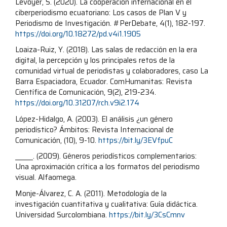
Levoyer, S. (2020). La cooperación internacional en el
ciberperiodismo ecuatoriano: Los casos de Plan V y
Periodismo de Investigación. #PerDebate, 4(1), 182-197.
https://doi.org/10.18272/pd.v4i1.1905
Loaiza-Ruiz, Y. (2018). Las salas de redacción en la era
digital, la percepción y los principales retos de la
comunidad virtual de periodistas y colaboradores, caso La
Barra Espaciadora, Ecuador. ComHumanitas: Revista
Científica de Comunicación, 9(2), 219-234.
https://doi.org/10.31207/rch.v9i2.174
López-Hidalgo, A. (2003). El análisis ¿un género
periodístico? Ámbitos: Revista Internacional de
Comunicación, (10), 9-10.
https://bit.ly/3EVfpuC
_______. (2009). Géneros periodísticos complementarios:
Una aproximación crítica a los formatos del periodismo
visual. Alfaomega.
Monje-Álvarez, C. A. (2011). Metodología de la
investigación cuantitativa y cualitativa: Guía didáctica.
Universidad Surcolombiana.
https://bit.ly/3CsCmnv