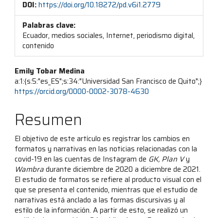
DOI:
https://doi.org/10.18272/pd.v6i1.2779
Palabras clave:
Ecuador, medios sociales, Internet, periodismo digital,
contenido
Contenido
Emily Tobar Medina
a:1:{s:5:"es_ES";s:34:"Universidad San Francisco de Quito";}
principal
https://orcid.org/0000-0002-3078-4630
del
Resumen
artículo
El objetivo de este artículo es registrar los cambios en
formatos y narrativas en las noticias relacionadas con la
covid-19 en las cuentas de Instagram de
GK
, Plan V
y
Wambra
durante diciembre de 2020 a diciembre de 2021.
El estudio de formatos se refiere al producto visual con el
que se presenta el contenido, mientras que el estudio de
narrativas está anclado a las formas discursivas y al
estilo de la información. A partir de esto, se realizó un