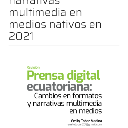
narrativas
multimedia en
medios nativos en
2021
Barra
lateral
del
artículo