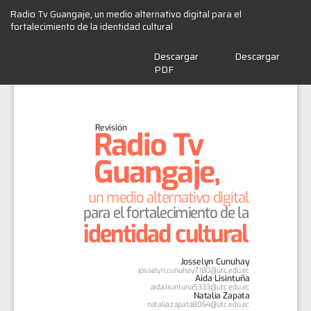
Volver
Radio Tv Guangaje, un medio alternativo digital para el
a
fortalecimiento de la identidad cultural
los
detalles
Descargar
Descargar
del
PDF
artículo