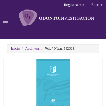
Navegación
Registrarse
Entrar
principal
Contenido
principal
Barra
Toggle
lateral
navigation
Inicio
Archivos
Vol. 4 Núm. 2 (2018)