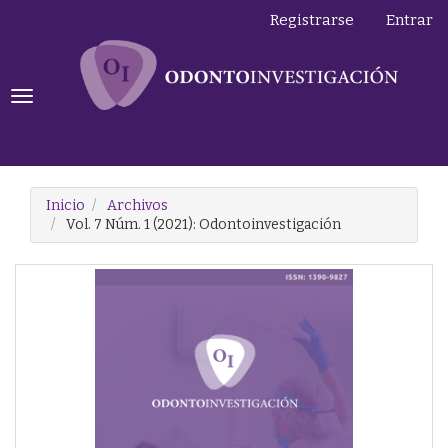
Navegación
Registrarse
Entrar
principal
Contenido
principal
Barra
Toggle
lateral
navigation
Inicio
Archivos
Vol. 7 Núm. 1 (2021): Odontoinvestigación