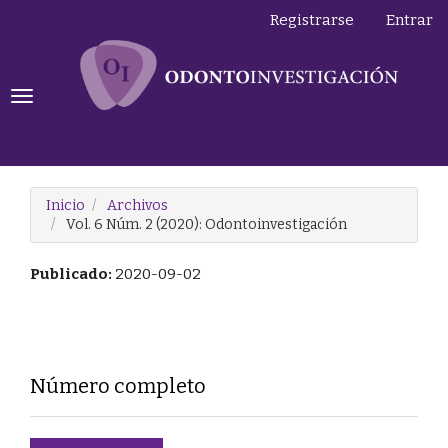
Navegación
Registrarse
Entrar
principal
Contenido
principal
Barra
Toggle
lateral
navigation
Inicio
Archivos
Vol. 6 Núm. 2 (2020): Odontoinvestigación
Publicado:
2020-09-02
Número completo