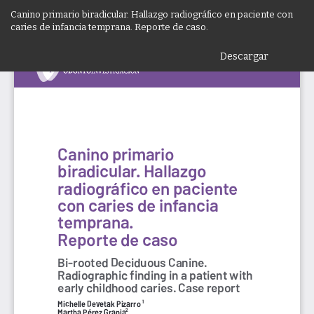
Volver
Canino primario biradicular. Hallazgo radiográfico en paciente con
a
caries de infancia temprana. Reporte de caso.
los
detalles
Descargar
De
del
P
artículo