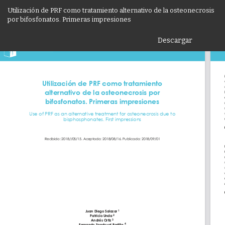
Volver
Utilización de PRF como tratamiento alternativo de la osteonecrosis
a
por bifosfonatos. Primeras impresiones
los
detalles
Descargar
De
del
P
artículo