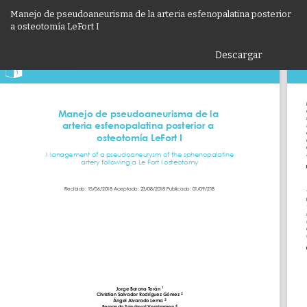
Volver
Manejo de pseudoaneurisma de la arteria esfenopalatina posterior
a
a osteotomía LeFort I
los
detalles
Descargar
De
del
P
artículo