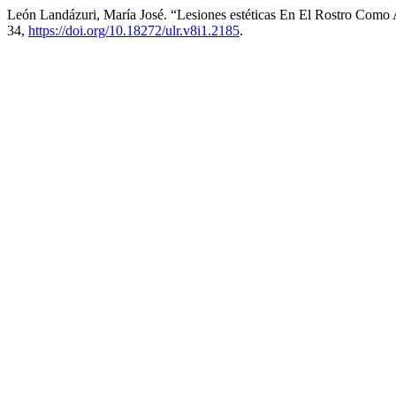
León Landázuri, María José. “Lesiones estéticas En El Rostro Como
34,
https://doi.org/10.18272/ulr.v8i1.2185
.