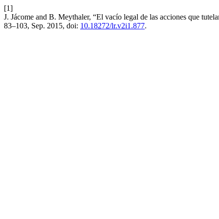
[1]
J. Jácome and B. Meythaler, “El vacío legal de las acciones que tutel
83–103, Sep. 2015, doi:
10.18272/lr.v2i1.877
.