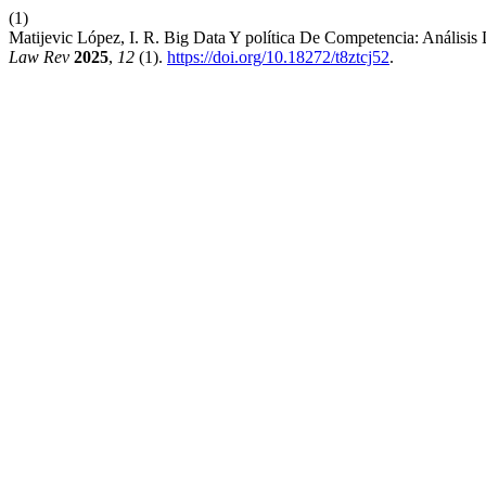
(1)
Matijevic López, I. R. Big Data Y política De Competencia: Anális
Law Rev
2025
,
12
(1).
https://doi.org/10.18272/t8ztcj52
.