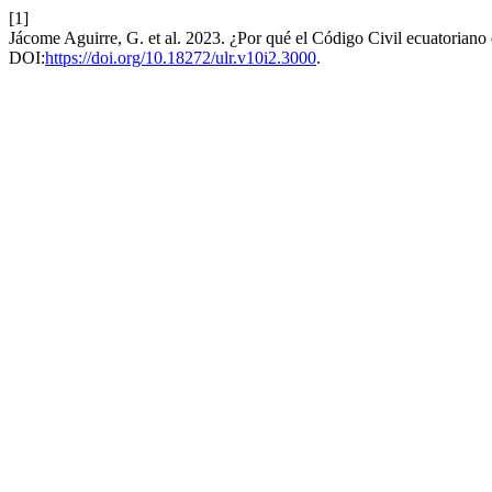
[1]
Jácome Aguirre, G. et al. 2023. ¿Por qué el Código Civil ecuatoriano e
DOI:
https://doi.org/10.18272/ulr.v10i2.3000
.