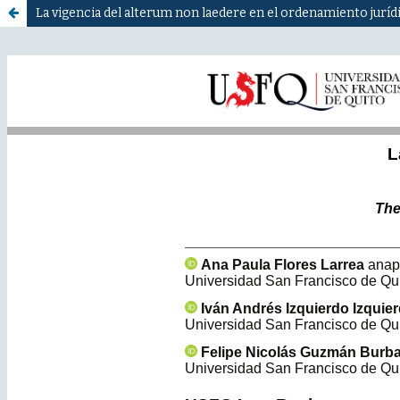
La vigencia del alterum non laedere en el ordenamiento jurídi