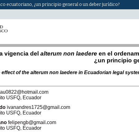
co ecuatoriano, ¿un principio general o un deber jurídico?