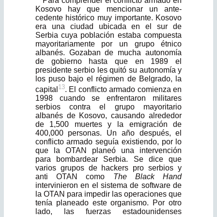
Para comprender el conflicto armado en
Kosovo hay que mencionar un ante­
cedente histórico muy importante. Kosovo
era una ciudad ubicada en el sur de
Serbia cuya población estaba compuesta
mayoritariamente por un grupo étnico
albanés. Gozaban de mucha autonomía
de gobierno hasta que en 1989 el
presidente serbio les quitó su autonomía y
los puso bajo el régimen de Bel­grado, la
13
capital
. El conflicto armado comienza en
1998 cuando se enfrenta­ron militares
serbios contra el grupo mayoritario
albanés de Kosovo, causando alrededor
de 1,500 muertes y la emigración de
400,000 personas. Un año des­pués, el
conflicto armado seguía existiendo, por lo
que la OTAN planeó una intervención
para bombardear Serbia. Se dice que
varios grupos de hackers pro serbios y
anti OTAN como
The Black Hand
intervinieron en el sistema de software de
la OTAN para impedir las operaciones que
tenía planeado este organismo. Por otro
lado, las fuerzas estadounidenses