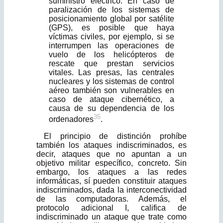
suministro eléctrico. En caso de
paralización de los sistemas de
posicionamiento global por satélite
(GPS), es posible que haya
víctimas civiles, por ejemplo, si se
interrump­en las operaciones de
vuelo de los helicópteros de
rescate que prestan servicios
vitales. Las presas, las centrales
nucleares y los sistemas de control
aéreo también son vulnerables en
caso de ataque cibernético, a
causa de su dependencia de los
35
ordenadores
.
El principio de distinción prohíbe
también los ataques indiscriminados, es
decir, ataques que no apuntan a un
objetivo militar específico, concreto. Sin
embargo, los ataques a las redes
informáticas, sí pueden constituir ataques
indiscriminados, dada la interconectividad
de las computadoras. Además, el
protocolo adicional I, califica de
indiscriminado un ataque que trate como