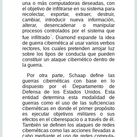
una o más computado­ras deseadas, con
el objetivo de infiltrarse en su sistema para
recolectar, expor­tar, extraer, destruir,
cambiar, introducir nueva información,
alterar, desen­cadenar o manipular
procesos controlados por el sistema que
2
fue infiltrado
. Diamond expande la idea
de guerra cibernética al usar varios verbos
rectores, los cuales pretenden arrojar luz
sobre los tipos de conducta que pueden
cons­tituir un ataque cibernético dentro de
la guerra.
Por otra parte, Schaap define las
guerras cibernéticas con base en lo
dispuesto por el Departamento de
Defensa de los Estados Unidos. Esta
entidad deter­mina esta modalidad de
guerras como el uso de las suficiencias
cibernéticas en donde el primer propósito
es ejecutar objetivos militares o sus
efectos en el ciberespacio o a través de él.
También se definen los ataques de redes
cibernéticas como las acciones llevadas a
cabo mediante el uso de redes computa-