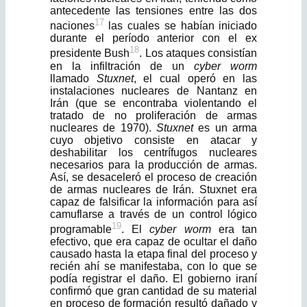
antecedente las tensiones entre las dos
17
naciones
las cuales se habían iniciado
durante el período anterior con el ex
18
presidente Bush
. Los ataques consistían
en la infiltración de un
cyber worm
llamado
Stuxnet
, el cual operó en las
instalaciones nucleares de Nantanz en
Irán (que se encontraba violentando el
tratado de no proliferación de ar­mas
nucleares de 1970).
Stuxnet
es un arma
cuyo objetivo consiste en atacar y
deshabilitar los centrífugos nucleares
necesarios para la producción de armas.
Así, se desaceleró el proceso de creación
de armas nucleares de Irán. Stuxnet era
capaz de falsificar la información para así
camuflarse a través de un control lógico
19
programable
. El
cyber worm
era tan
efectivo, que era capaz de ocultar el daño
causado hasta la etapa final del proceso y
recién ahí se manifestaba, con lo que se
podía registrar el daño. El gobierno iraní
confirmó que gran cantidad de su material
en proceso de formación resultó dañado y