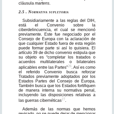
cláusula
martens
.
2.5 . Normativa supletoria
Subsidiariamente a las reglas del DIH,
está el Convenio sobre la
ciberdelincuencia, el cual se mencionó
previamente. Este fue negociado por el
Consejo de Europa con la aclaración de
que cualquier Estado fuera de esta región
puede formar parte si así lo quisiera. El
artículo 39 de dicho convenio estipula que
su objeto es “completar los tratados o
acuerdos multilaterales o bilaterales
26
aplicables entre las Partes”
. Así es como
el referido Convenio busca reforzar
Tratados previamente adoptados por los
Estados Partes del Consejo de Europa.
También busca que los Estados fortifiquen
de manera interna su normativa penal,
incluyendo las disposiciones relativas a
27
las guerras cibernéticas
.
Además de las normas que hemos
revisado, no se puede dejar de mencio­nar