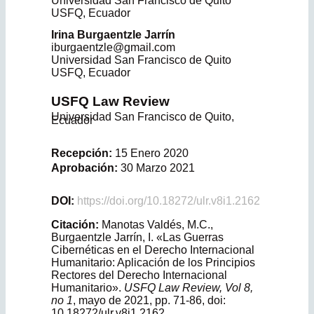
Universidad San Francisco de Quito
USFQ
,
Ecuador
Irina
Burgaentzle Jarrín
iburgaentzle@gmail.com
Universidad San Francisco de Quito
USFQ
,
Ecuador
USFQ Law Review
Universidad San Francisco de Quito,
Ecuador
Recepción:
15 Enero 2020
Aprobación:
30 Marzo 2021
DOI:
https://doi.org/10.18272/ulr.v8i1.2162
Citación:
Manotas Valdés, M.C.,
Burgaentzle Jarrín, I. «Las Guerras
Cibernéticas en el Derecho Internacio­nal
Humanitario: Aplicación de los Principios
Rectores del Derecho Internacional
Humanitario».
USFQ Law Review, Vol 8,
no 1
, mayo de 2021, pp. 71-86, doi:
10.18272/ulr.v8i1.2162