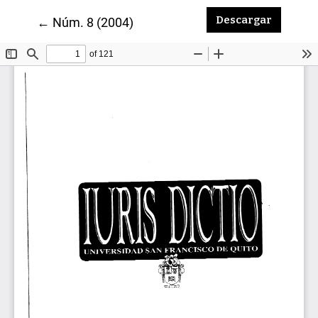
Descarga
Descargar
Volver a los detalles del artículo
←
Núm. 8 (2004)