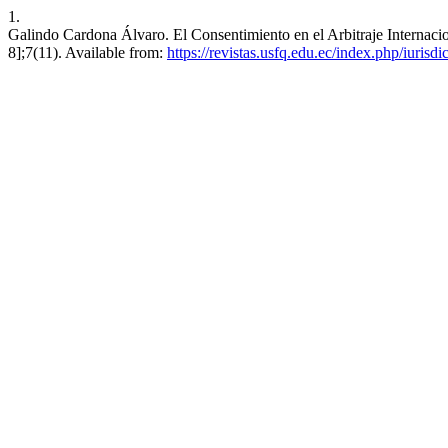
1.
Galindo Cardona Álvaro. El Consentimiento en el Arbitraje Internacio
8];7(11). Available from:
https://revistas.usfq.edu.ec/index.php/iurisdi