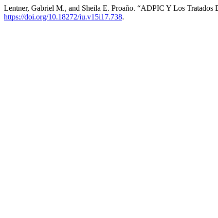
Lentner, Gabriel M., and Sheila E. Proaño. “ADPIC Y Los Tratados 
https://doi.org/10.18272/iu.v15i17.738
.