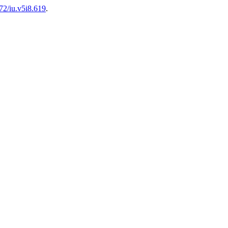
272/iu.v5i8.619
.