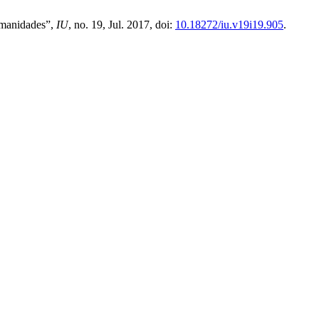
Humanidades”,
IU
, no. 19, Jul. 2017, doi:
10.18272/iu.v19i19.905
.