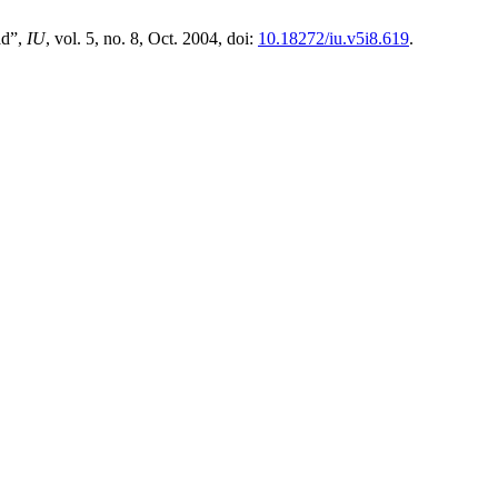
ad”,
IU
, vol. 5, no. 8, Oct. 2004, doi:
10.18272/iu.v5i8.619
.