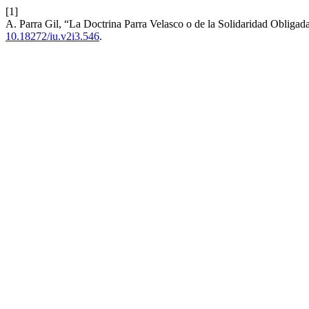
[1]
A. Parra Gil, “La Doctrina Parra Velasco o de la Solidaridad Obliga
10.18272/iu.v2i3.546
.