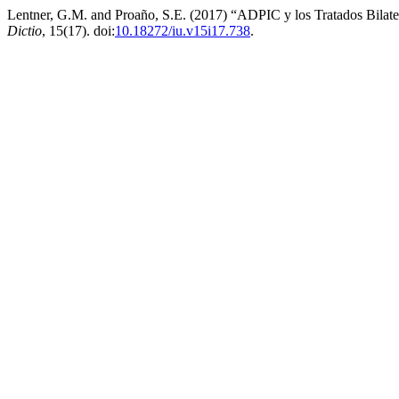
Lentner, G.M. and Proaño, S.E. (2017) “ADPIC y los Tratados Bilater
Dictio
, 15(17). doi:
10.18272/iu.v15i17.738
.