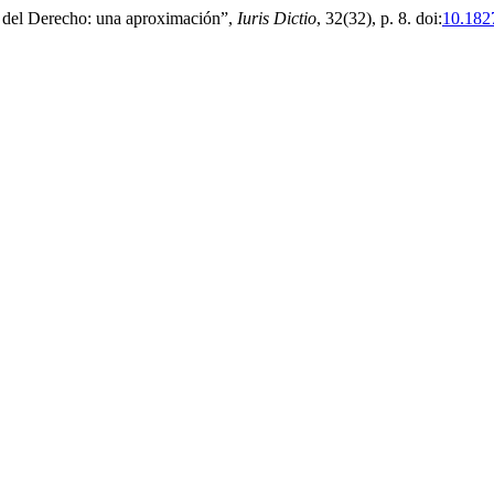
a del Derecho: una aproximación”,
Iuris Dictio
, 32(32), p. 8. doi:
10.182