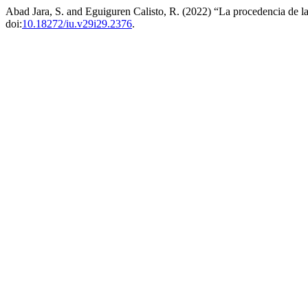
Abad Jara, S. and Eguiguren Calisto, R. (2022) “La procedencia de la
doi:
10.18272/iu.v29i29.2376
.